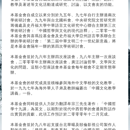
教學及著述等文化活動達成研究、討論、以文會友的功能。
本基金會自成立以來分別於九五年、九七年自行主辦過兩次
學術研討會。九九年與台北國科會、中央研究院文哲研究所
籌備處及史丹福大學中華語言文化研究中心聯合主辦第三次
學術研討會：「中國哲學與文化的現代詮釋」。二零零一年
本基金會與喜瑪拉基金會及史丹福大學亞州語言學系聯合主
辦的學術研討會：「第二屆中華文明二十一世紀新意義」將
是本基金會隔年一辦的第四次學術研討會。
本基金會並於九六年主辦四次座談會，九八年主辦一次座談
會，二零零零年主辦兩次座談會，廣泛討論哲學、文學與文
化的問題。這類小型座談會本基金會每年都會不定期常態舉
辦。
本基金會的研究成員並積極參與海外中文學校的文化教學，
於一九九七年為海外華人子弟及教師編纂出「中國文化教學
講義」一份。
本基金會同時提供人力財力翻譯牟宗三先生著作：「中國哲
學十九講」為英文，以期對於現代中西哲學的會通與對話作
出實質的貢獻，此項工作預計於二零零零年十二月完成。
本基金會並於九八年起支援台北華暘及頤倫影視公司製作人
類的文明：「發現者」影集系列。其中「中國文明」的部份