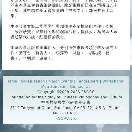
即由本基金會負責策劃編劇。此影集目前已在台灣播出九十
七集，其中由本基金會負責的「中國文明」部份共有十二
集。
本基金會並於二零零零年與加州奧克蘭博物館合作：支援
「故宮珍寶」展有關的學術演講活動，提供人力為灣區大眾
講述清代小說：紅樓夢的欣賞。
本基金會現設有董事四人，分別擔任推展各項行政及研究工
作：莫寄台﹝負責人﹞、李淳玲﹝財務﹞、胡以嫻﹝秘
書﹞、李明輝﹝連絡﹞。
Home
|
Organization
|
Major Events
|
Fundraisers
|
Workshops
|
Mou Zongsan
|
Contact Us
Copyright ©2000-
2026
FSCPC
Foundation for the Study of Chinese Philosophy and Culture
中國哲學與文化研究基金會
3119 Terrywood Court, San Jose, CA 95132, U.S.A., Phone:
408-263-4267
FSCPC.org